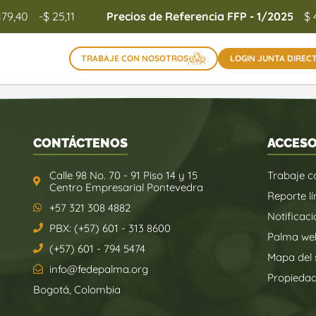
179,40
-$ 25,11
Precios de Referencia FFP - 1/2025
$ 
TRABAJE CON NOSOTROS
LOGIN JUNTA DIREC
CONTÁCTENOS
ACCESO
Calle 98 No. 70 - 91 Piso 14 y 15
Trabaje c
Centro Empresarial Pontevedra
Reporte lí
+57 321 308 4882
Notificaci
PBX: (+57) 601 - 313 8600
Palma we
(+57) 601 - 794 5474
Mapa del s
info@fedepalma.org
Propieda
Bogotá, Colombia