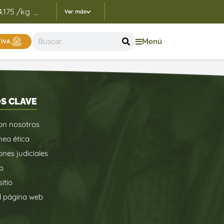
4.175 /kg
Indicadores Precios de Referencia FEP - 05/
...
Ver más
Menú
TIVA
S CLAVE
on nosotros
nea ética
ones judiciales
b
itio
d página web