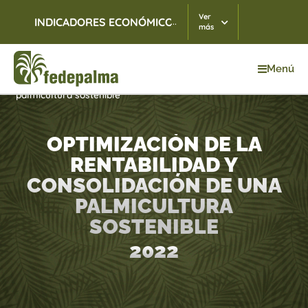
Ver
...
INDICADORES ECONÓMICOS
TRM
07/08/2026
$ 3.
más
Menú
Inicio
>
Optimización de la rentabilidad y consolidación de una
palmicultura sostenible
OPTIMIZACIÓN DE LA
RENTABILIDAD Y
CONSOLIDACIÓN DE UNA
PALMICULTURA
SOSTENIBLE
2022