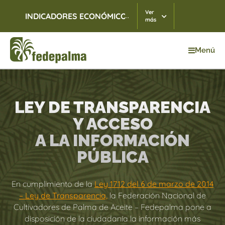
Ver
...
INDICADORES ECONÓMICOS
TRM
07/08/2026
$ 3.
más
Menú
Inicio
>
Transparencia y Acceso a Información Pública
LEY DE TRANSPARENCIA
Y ACCESO
A LA INFORMACIÓN
PÚBLICA
En cumplimiento de la
Ley 1712 del 6 de marzo de 2014
– Ley de Transparencia,
la Federación Nacional de
Cultivadores de Palma de Aceite – Fedepalma pone a
disposición de la ciudadanía la información más