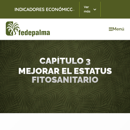
Ver
...
INDICADORES ECONÓMICOS
TRM
06/08/2026
$ 3.
más
Menú
Inicio
>
Capítulo 3
CAPÍTULO 3
MEJORAR EL ESTATUS
FITOSANITARIO