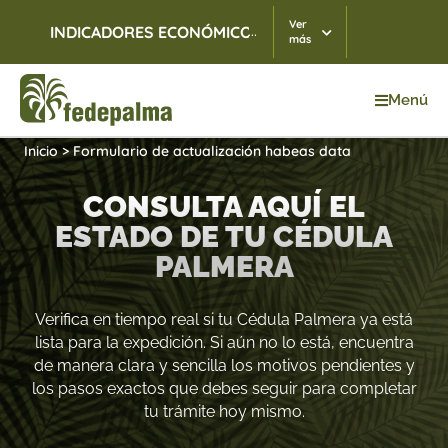
Ver
...
INDICADORES ECONÓMICOS
TRM
07/08/2026
$ 3.
más
Menú
Inicio
>
Formulario de actualización habeas data
CONSULTA AQUÍ EL
ESTADO DE TU CÉDULA
PALMERA
Verifica en tiempo real si tu Cédula Palmera ya está
lista para la expedición. Si aún no lo está, encuentra
de manera clara y sencilla los motivos pendientes y
los pasos exactos que debes seguir para completar
tu trámite hoy mismo.