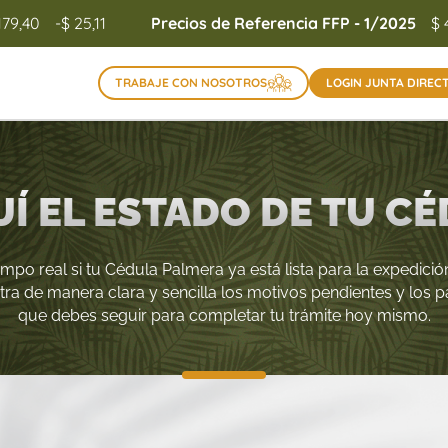
179,40
-$ 25,11
Precios de Referencia FFP - 1/2025
$ 
TRABAJE CON NOSOTROS
LOGIN JUNTA DIREC
Í EL ESTADO DE TU C
iempo real si tu Cédula Palmera ya está lista para la expedición
tra de manera clara y sencilla los motivos pendientes y los 
que debes seguir para completar tu trámite hoy mismo.