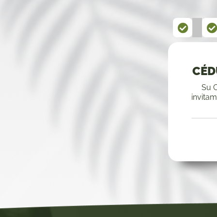
CÉD
Su C
invita