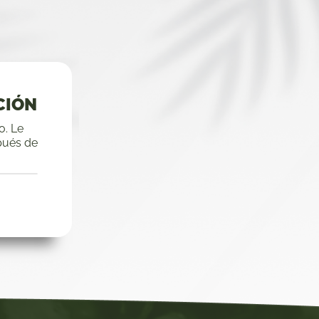
CIÓN
o. Le
pués de