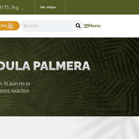
4.175 /kg
Indicadores Precios de Referencia FEP - 05/
...
Ver más
Menú
TIVA
ÉDULA PALMERA
. Si aún no lo
pasos exactos