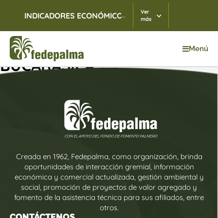
Ver
...
INDICADORES ECONÓMICOS
TRM
10/08/2026
$ 3.
más
Menú
BUCARASICA
Creada en 1962, Fedepalma, como organización, brinda
oportunidades de interacción gremial, información
económica y comercial actualizada, gestión ambiental y
social, promoción de proyectos de valor agregado y
fomento de la asistencia técnica para sus afiliados, entre
otros.
CONTÁCTENOS