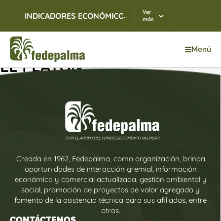
Ver
...
INDICADORES ECONÓMICOS
TRM
07/08/2026
$ 3.
más
Menú
EL PLAYÓN
Creada en 1962, Fedepalma, como organización, brinda
oportunidades de interacción gremial, información
económica y comercial actualizada, gestión ambiental y
social, promoción de proyectos de valor agregado y
fomento de la asistencia técnica para sus afiliados, entre
otros.
CONTÁCTENOS