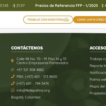
157,43
-$ 21,97
Precios de Referencia FFP - 1/2025
$ 
TRABAJE CON NOSOTROS
LOGIN JUNTA DIREC
CONTÁCTENOS
ACCESO
Calle 98 No. 70 - 91 Piso 14 y 15
Trabaje c
Centro Empresarial Pontevedra
Reporte lí
+57 321 308 4882
Notificaci
PBX: (+57) 601 - 313 8600
Palma we
(+57) 601 - 794 5474
Mapa del s
info@fedepalma.org
Propieda
Bogotá, Colombia