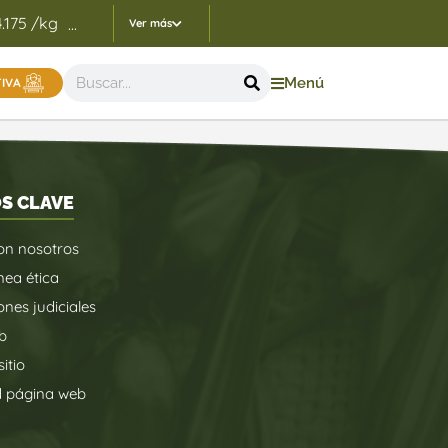
4.175 /kg
Indicadores Precios de Referencia FEP - 05/
...
Ver más
Menú
TIVA
S CLAVE
on nosotros
nea ética
ones judiciales
b
itio
d página web