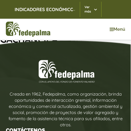
Ver
...
INDICADORES ECONÓMICOS
TRM
07/08/2026
$ 3.
más
Menú
GACHANCIPÁ
Creada en 1962, Fedepalma, como organización, brinda
oportunidades de interacción gremial, información
económica y comercial actualizada, gestión ambiental y
social, promoción de proyectos de valor agregado y
fomento de la asistencia técnica para sus afiliados, entre
otros.
CONTÁCTENOS