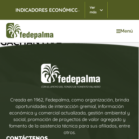
Ver
...
INDICADORES ECONÓMICOS
TRM
05/08/2026
$ 3
más
Menú
GACHANTIVÁ
Creada en 1962, Fedepalma, como organización, brinda
oportunidades de interacción gremial, información
económica y comercial actualizada, gestión ambiental y
social, promoción de proyectos de valor agregado y
fomento de la asistencia técnica para sus afiliados, entre
otros.
CONTÁCTENOS