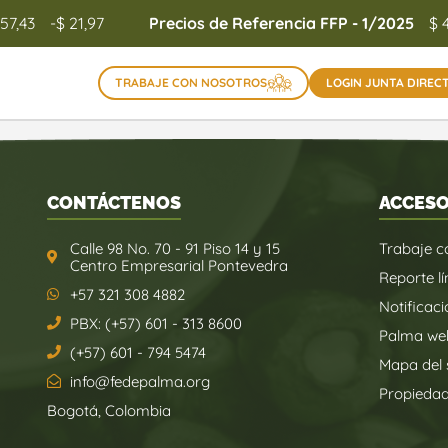
157,43
-$ 21,97
Precios de Referencia FFP - 1/2025
$ 
TRABAJE CON NOSOTROS
LOGIN JUNTA DIREC
CONTÁCTENOS
ACCESO
Calle 98 No. 70 - 91 Piso 14 y 15
Trabaje c
Centro Empresarial Pontevedra
Reporte lí
+57 321 308 4882
Notificaci
PBX: (+57) 601 - 313 8600
Palma we
(+57) 601 - 794 5474
Mapa del s
info@fedepalma.org
Propieda
Bogotá, Colombia