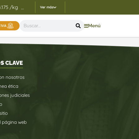
4.175 /kg
Indicadores Precios de Referencia FEP - 05/
...
Ver más
Menú
TIVA
S CLAVE
on nosotros
nea ética
ones judiciales
b
itio
d página web