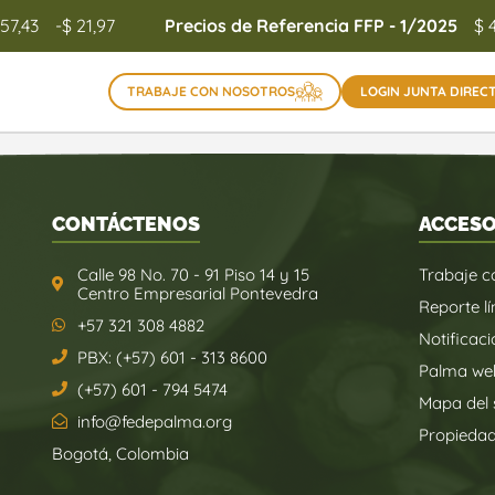
157,43
-$ 21,97
Precios de Referencia FFP - 1/2025
$ 
TRABAJE CON NOSOTROS
LOGIN JUNTA DIREC
CONTÁCTENOS
ACCESO
Calle 98 No. 70 - 91 Piso 14 y 15
Trabaje c
Centro Empresarial Pontevedra
Reporte lí
+57 321 308 4882
Notificaci
PBX: (+57) 601 - 313 8600
Palma we
(+57) 601 - 794 5474
Mapa del s
info@fedepalma.org
Propieda
Bogotá, Colombia