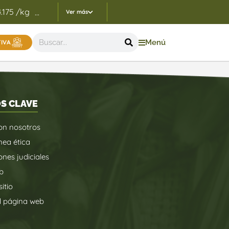
4.175 /kg
Indicadores Precios de Referencia FEP - 05/
...
Ver más
Menú
TIVA
S CLAVE
on nosotros
nea ética
ones judiciales
b
itio
d página web