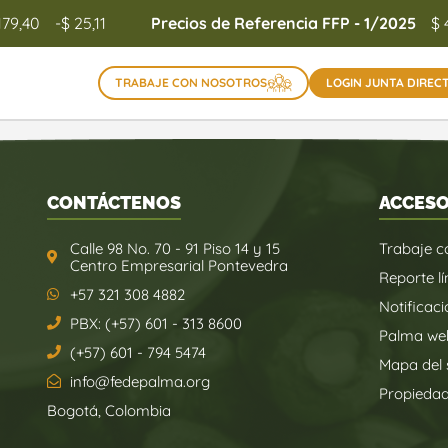
179,40
-$ 25,11
Precios de Referencia FFP - 1/2025
$ 
TRABAJE CON NOSOTROS
LOGIN JUNTA DIREC
CONTÁCTENOS
ACCESO
Calle 98 No. 70 - 91 Piso 14 y 15
Trabaje c
Centro Empresarial Pontevedra
Reporte lí
+57 321 308 4882
Notificaci
PBX: (+57) 601 - 313 8600
Palma we
(+57) 601 - 794 5474
Mapa del s
info@fedepalma.org
Propieda
Bogotá, Colombia