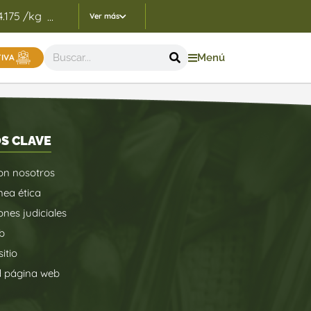
4.175 /kg
Indicadores Precios de Referencia FEP - 05/
...
Ver más
Menú
TIVA
S CLAVE
on nosotros
nea ética
ones judiciales
b
itio
d página web