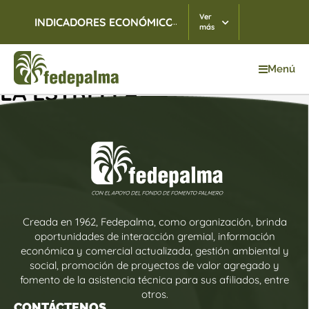
Ver
...
INDICADORES ECONÓMICOS
TRM
07/08/2026
$ 3.
más
Menú
LA ESTRELLA
Creada en 1962, Fedepalma, como organización, brinda
oportunidades de interacción gremial, información
económica y comercial actualizada, gestión ambiental y
social, promoción de proyectos de valor agregado y
fomento de la asistencia técnica para sus afiliados, entre
otros.
CONTÁCTENOS