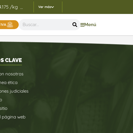
4.175 /kg
Indicadores Precios de Referencia FEP - 05/
...
Ver más
Menú
TIVA
S CLAVE
on nosotros
nea ética
ones judiciales
b
itio
d página web