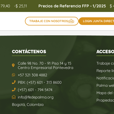
179,40
-$ 25,11
Precios de Referencia FFP - 1/2025
$ 
TRABAJE CON NOSOTROS
LOGIN JUNTA DIREC
CONTÁCTENOS
ACCESO
Calle 98 No. 70 - 91 Piso 14 y 15
Trabaje c
Centro Empresarial Pontevedra
Reporte lí
+57 321 308 4882
Notificaci
PBX: (+57) 601 - 313 8600
Palma we
(+57) 601 - 794 5474
Mapa del s
info@fedepalma.org
Propieda
Bogotá, Colombia