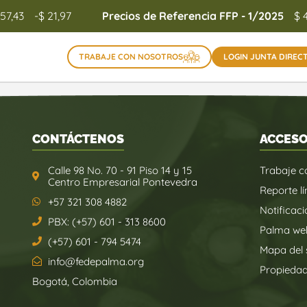
157,43
-$ 21,97
Precios de Referencia FFP - 1/2025
$ 
TRABAJE CON NOSOTROS
LOGIN JUNTA DIREC
CONTÁCTENOS
ACCESO
Calle 98 No. 70 - 91 Piso 14 y 15
Trabaje c
Centro Empresarial Pontevedra
Reporte lí
+57 321 308 4882
Notificaci
PBX: (+57) 601 - 313 8600
Palma we
(+57) 601 - 794 5474
Mapa del s
info@fedepalma.org
Propieda
Bogotá, Colombia