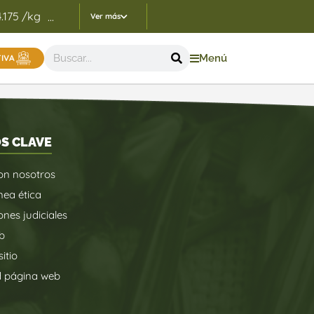
4.175 /kg
Indicadores Precios de Referencia FEP - 05/
...
Ver más
Menú
TIVA
S CLAVE
on nosotros
nea ética
ones judiciales
b
itio
d página web