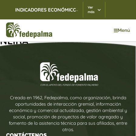
Ver
...
INDICADORES ECONÓMICOS
TRM
06/08/2026
$ 3.
más
Menú
NEIRA
Creada en 1962, Fedepalma, como organización, brinda
oportunidades de interacción gremial, información
económica y comercial actualizada, gestión ambiental y
social, promoción de proyectos de valor agregado y
fomento de la asistencia técnica para sus afiliados, entre
otros.
CONTÁCTENOS