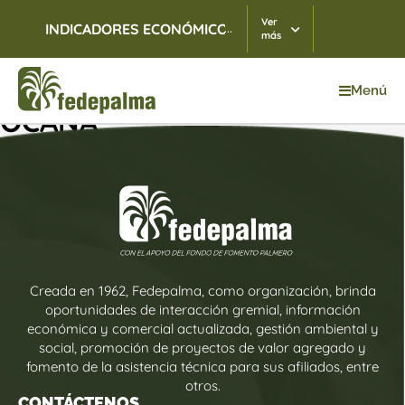
Ver
...
INDICADORES ECONÓMICOS
TRM
07/08/2026
$ 3.
más
Menú
OCAÑA
Creada en 1962, Fedepalma, como organización, brinda
oportunidades de interacción gremial, información
económica y comercial actualizada, gestión ambiental y
social, promoción de proyectos de valor agregado y
fomento de la asistencia técnica para sus afiliados, entre
otros.
CONTÁCTENOS