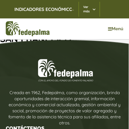
Ver
...
INDICADORES ECONÓMICOS
TRM
07/08/2026
$ 3.
más
Menú
SAN FRANCISCO
Creada en 1962, Fedepalma, como organización, brinda
oportunidades de interacción gremial, información
económica y comercial actualizada, gestión ambiental y
social, promoción de proyectos de valor agregado y
fomento de la asistencia técnica para sus afiliados, entre
otros.
CONTÁCTENOS