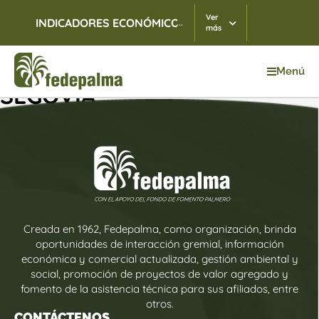
Ver
...
INDICADORES ECONÓMICOS
TRM
07/08/2026
$ 3.
más
Menú
SEGOVIA
Creada en 1962, Fedepalma, como organización, brinda
oportunidades de interacción gremial, información
económica y comercial actualizada, gestión ambiental y
social, promoción de proyectos de valor agregado y
fomento de la asistencia técnica para sus afiliados, entre
otros.
CONTÁCTENOS