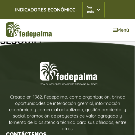
Ver
...
INDICADORES ECONÓMICOS
TRM
06/08/2026
$ 3.
más
Menú
SESQUILÉ
Creada en 1962, Fedepalma, como organización, brinda
oportunidades de interacción gremial, información
económica y comercial actualizada, gestión ambiental y
social, promoción de proyectos de valor agregado y
fomento de la asistencia técnica para sus afiliados, entre
otros.
CONTÁCTENOS