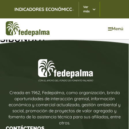
Ver
...
INDICADORES ECONÓMICOS
TRM
07/08/2026
$ 3.
más
Menú
SIBUNDOY
Creada en 1962, Fedepalma, como organización, brinda
oportunidades de interacción gremial, información
económica y comercial actualizada, gestión ambiental y
social, promoción de proyectos de valor agregado y
fomento de la asistencia técnica para sus afiliados, entre
otros.
CONTÁCTENOS