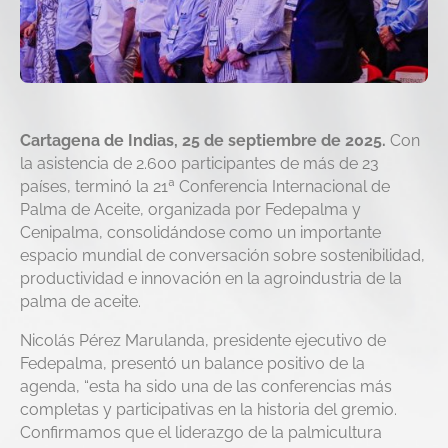
Cartagena de Indias, 25 de septiembre de 2025.
Con
la asistencia de 2.600 participantes de más de 23
países, terminó la 21ª Conferencia Internacional de
Palma de Aceite, organizada por Fedepalma y
Cenipalma, consolidándose como un importante
espacio mundial de conversación sobre sostenibilidad,
productividad e innovación en la agroindustria de la
palma de aceite.
Nicolás Pérez Marulanda, presidente ejecutivo de
Fedepalma, presentó un balance positivo de la
agenda, “esta ha sido una de las conferencias más
completas y participativas en la historia del gremio.
Confirmamos que el liderazgo de la palmicultura