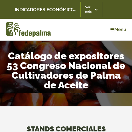
Ver
...
INDICADORES ECONÓMICOS
TRM
07/08/2026
$ 3.
más
Menú
Catálogo de expositores
53 Congreso Nacional de
Cultivadores de Palma
de Aceite
STANDS COMERCIALES