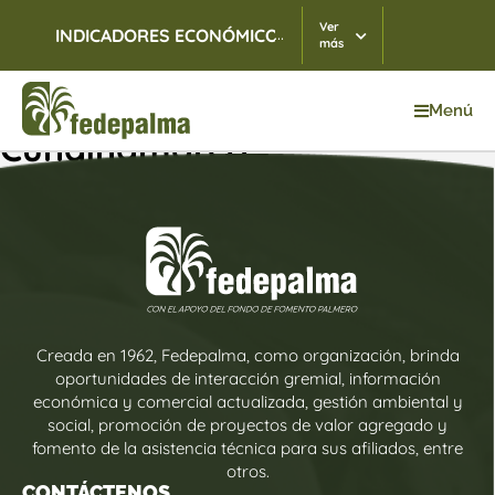
Ver
...
INDICADORES ECONÓMICOS
TRM
07/08/2026
$ 3.
más
Menú
Cundinamarca
Creada en 1962, Fedepalma, como organización, brinda
oportunidades de interacción gremial, información
económica y comercial actualizada, gestión ambiental y
social, promoción de proyectos de valor agregado y
fomento de la asistencia técnica para sus afiliados, entre
otros.
CONTÁCTENOS