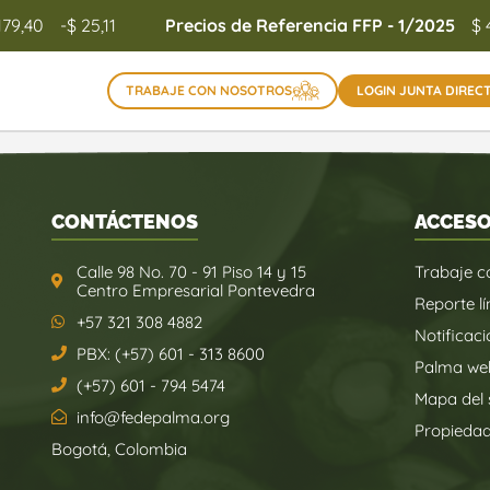
179,40
-$ 25,11
Precios de Referencia FFP - 1/2025
$ 
TRABAJE CON NOSOTROS
LOGIN JUNTA DIREC
CONTÁCTENOS
ACCESO
Calle 98 No. 70 - 91 Piso 14 y 15
Trabaje c
Centro Empresarial Pontevedra
Reporte lí
+57 321 308 4882
Notificaci
PBX: (+57) 601 - 313 8600
Palma we
(+57) 601 - 794 5474
Mapa del s
info@fedepalma.org
Propieda
Bogotá, Colombia