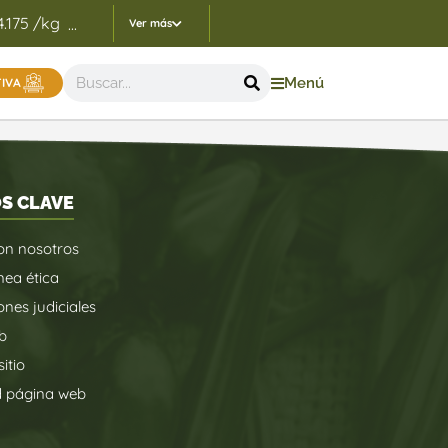
4.175 /kg
Indicadores Precios de Referencia FEP - 05/
...
Ver más
Menú
TIVA
S CLAVE
on nosotros
nea ética
ones judiciales
b
itio
d página web