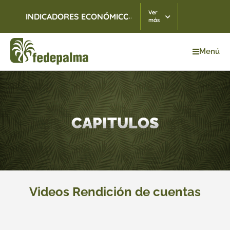
Ver
...
INDICADORES ECONÓMICOS
TRM
07/08/2026
$ 3.
más
Menú
Inicio
>
2009
CAPITULOS
Videos Rendición de cuentas