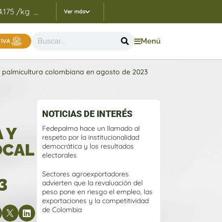
4.175 /kg
Indicadores Precios de Referencia FEP - 05/
...
Ver más
Menú
TIVA
 palmicultura colombiana en agosto de 2023
NOTICIAS DE INTERÉS
 Y
Fedepalma hace un llamado al
respeto por la institucionalidad
OCAL
democrática y los resultados
electorales
Sectores agroexportadores
3
advierten que la revaluación del
peso pone en riesgo el empleo, las
exportaciones y la competitividad
de Colombia