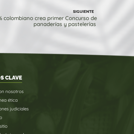
SIGUIENTE
% colombiano crea primer Concurso de
panaderías y pastelerías
S CLAVE
on nosotros
nea ética
ones judiciales
b
itio