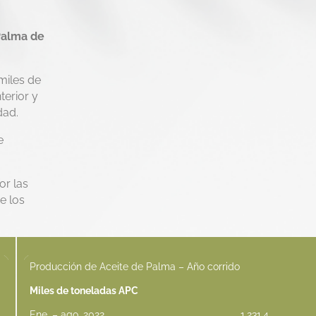
Palma de
miles de
terior y
dad.
e
or las
e los
Producción de Aceite de Palma – Año corrido
Miles de toneladas APC
Ene. – ago. 2022
1.231,4