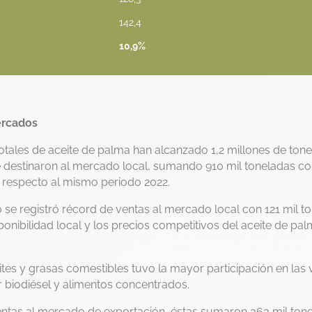
142,4
10,9%
ercados
otales de aceite de palma han alcanzado 1,2 millones de tone
e destinaron al mercado local, sumando 910 mil toneladas c
 respecto al mismo periodo 2022.
 se registró récord de ventas al mercado local con 121 mil t
ponibilidad local y los precios competitivos del aceite de pal
tes y grasas comestibles tuvo la mayor participación en las 
r biodiésel y alimentos concentrados.
ventas al mercado de exportación, éstas sumaron 363 mil ton