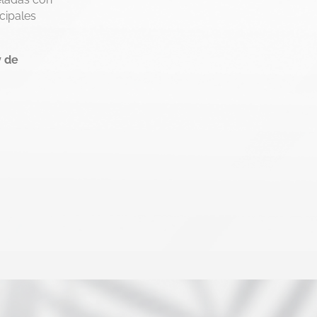
cipales
y de