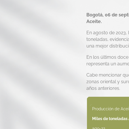
Bogotá, 06 de sept
Aceite.
En agosto de 2023, 
toneladas, evidenci
una mejor distribuc
En los últimos doce
representa un aumen
Cabe mencionar que
zonas oriental y su
años anteriores.
Producción de Ace
Miles de toneladas
ago-22