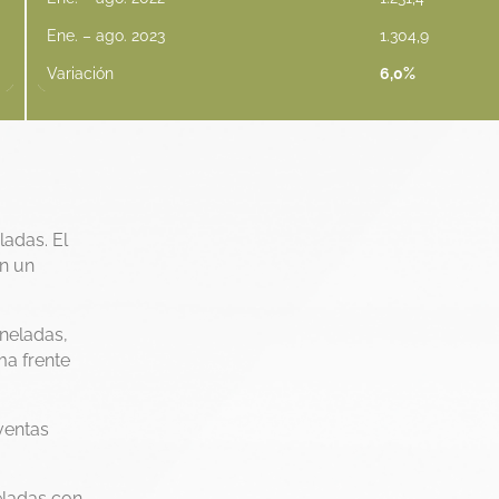
Ene. – ago. 2023
1.304,9
Variación
6,0%
ladas. El
on un
oneladas,
ma frente
ventas
eladas con