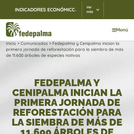
Ver
...
INDICADORES ECONÓMICOS
TRM
05/08/2026
$ 3
más
Menú
Inicio
>
Comunicados
>
Fedepalma y Cenipalma inician la
primera jornada de reforestación para la siembra de más
de 11.600 árboles de especies nativas
FEDEPALMA Y
CENIPALMA INICIAN LA
PRIMERA JORNADA DE
REFORESTACIÓN PARA
LA SIEMBRA DE MÁS DE
11.600 ÁRBOLES DE