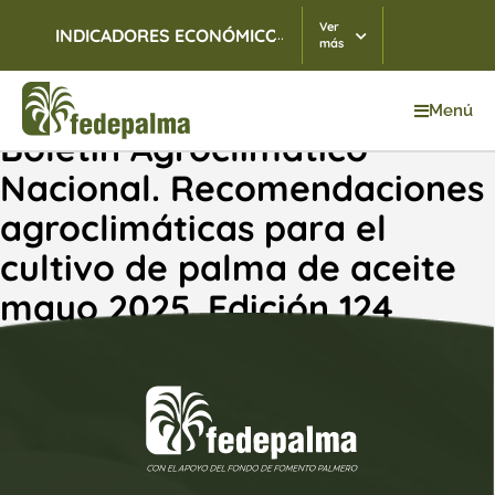
Ver
...
INDICADORES ECONÓMICOS
TRM
06/08/2026
$ 3.
más
Menú
Boletín Agroclimático
Nacional. Recomendaciones
agroclimáticas para el
cultivo de palma de aceite
mayo 2025. Edición 124