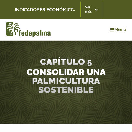
Ver
...
INDICADORES ECONÓMICOS
TRM
06/08/2026
$ 3.
más
Menú
Inicio
>
Capítulo 5
CAPÍTULO 5
CONSOLIDAR UNA
PALMICULTURA
SOSTENIBLE