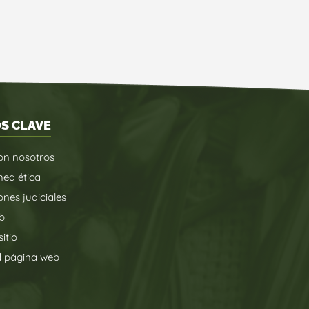
S CLAVE
on nosotros
nea ética
ones judiciales
b
itio
d página web