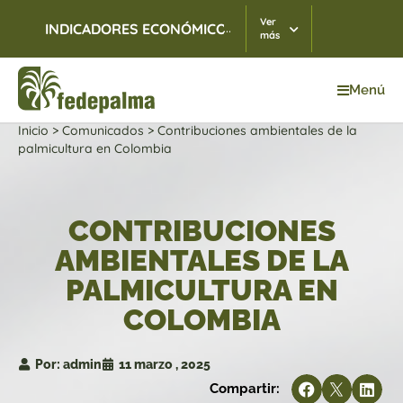
Ver
...
INDICADORES ECONÓMICOS
TRM
07/08/2026
$ 3.
más
Menú
Inicio
>
Comunicados
>
Contribuciones ambientales de la
palmicultura en Colombia
CONTRIBUCIONES
AMBIENTALES DE LA
PALMICULTURA EN
COLOMBIA
Por:
admin
11 marzo , 2025
Compartir: