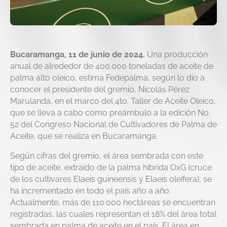
Bucaramanga, 11 de junio de 2024.
Una producción
anual de alrededor de 400.000 toneladas de aceite de
palma alto oleico, estima Fedepalma, según lo dio a
conocer el presidente del gremio, Nicolás Pérez
Marulanda, en el marco del 4to. Taller de Aceite Oleico,
que se lleva a cabo como preámbulo a la edición No.
52 del Congreso Nacional de Cultivadores de Palma de
Aceite, que se realiza en Bucaramanga.
Según cifras del gremio, el área sembrada con este
tipo de aceite, extraído de la palma híbrida OxG (cruce
de los cultivares Elaeis guineensis y Elaeis oleífera), se
ha incrementado en todo el país año a año.
Actualmente, más de 110.000 hectáreas se encuentran
registradas, las cuales representan el 18% del área total
sembrada en palma de aceite en el país. El área en