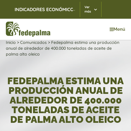
Ver
...
INDICADORES ECONÓMICOS
TRM
07/08/2026
$ 3.
más
Menú
Inicio
>
Comunicados
>
Fedepalma estima una producción
anual de alrededor de 400.000 toneladas de aceite de
palma alto oleico
FEDEPALMA ESTIMA UNA
PRODUCCIÓN ANUAL DE
ALREDEDOR DE 400.000
TONELADAS DE ACEITE
DE PALMA ALTO OLEICO