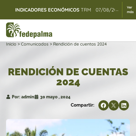
Ver
...
INDICADORES ECONÓMICOS
TRM
07/08/2026
$ 3.
más
Inicio
>
Comunicados
>
Rendición de cuentas 2024
RENDICIÓN DE CUENTAS
2024
Por:
admin
30 mayo , 2024
Compartir: