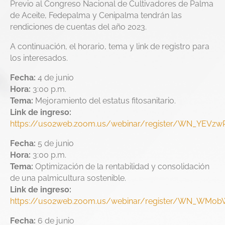
Previo al Congreso Nacional de Cultivadores de Palma
de Aceite, Fedepalma y Cenipalma tendrán las
rendiciones de cuentas del año 2023.
A continuación, el horario, tema y link de registro para
los interesados.
Fecha:
4 de junio
Hora:
3:00 p.m.
Tema:
Mejoramiento del estatus fitosanitario.
Link de ingreso:
https://us02web.zoom.us/webinar/register/WN_YEV
Fecha:
5 de junio
Hora:
3:00 p.m.
Tema:
Optimización de la rentabilidad y consolidación
de una palmicultura sostenible.
Link de ingreso:
https://us02web.zoom.us/webinar/register/WN_WMo
Fecha:
6 de junio