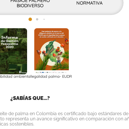
PAISAJE PALMERO
NORMATIVA
BIODIVERSO
ibilidad ambiental
legalidad palma- EUDR
¿SABÍAS QUE…?
eite de palma en Colombia
es certificado bajo
estándares de 
sto representa un avance significativo en comparación con añ
icas sostenibles.