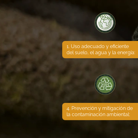
1. Uso adecuado y eficiente 
del suelo, el agua y la energía:
4. Prevención y mitigación de 
la contaminación ambiental: