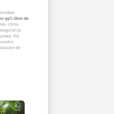
ermitido
s 99% libre de
ones, cómo
 aseguran la
rales. Así
nuestro
stación de