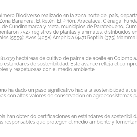
almero Biodiverso
realizado en
la zona norte del país, depar
ona Bananera, El Retén, El Piñón, Aracataca, Ciénaga, Funda
s de Cundinamarca y Meta, municipios de Paratebueno, Cum
ntaron 7527 registros de plantas y animales, distribuidos en
les (5559): Aves (4058)
Amphibia
(447)
Reptilia
(375)
Mammal
 181.039 hectáreas de cultivo de palma de aceite en Colombia
o estándares de sostenibilidad. Este avance refleja el compr
bles y respetuosas con el medio ambiente.
ano
ha dado un paso significativo hacia la sostenibilidad al cer
eas con altos valores de conservación en agroecosistemas p
han obtenido certificaciones en estándares de sostenibilid
 responsables que protegen el medio ambiente y fomentan 