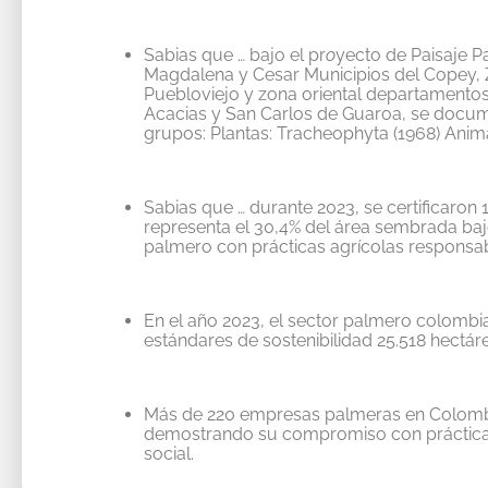
Sabias
que
…
bajo el pr
o
yecto de
Paisaje P
Magdalena y Cesar Municipios del Copey, Z
Puebloviejo
y zona oriental departamento
Acacias y San Carlos de Guaroa
, s
e docume
grupos: Plantas:
Tracheophyta
(1968) Anima
Sabias que … d
urante 2023, se certificaron
representa el 30,4% del área sembrada baj
palmero con prácticas agrícolas responsa
En el año 2023, el sector palm
ero colombi
estándares de sostenibilidad
25.518 hectár
Más de 220 empresas palmeras en Colombia 
demostrando su compromiso con prácticas
soci
al.