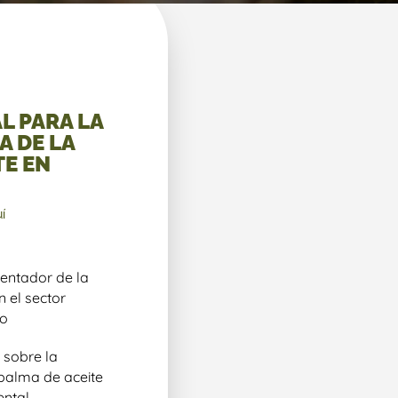
L PARA LA
 DE LA
TE EN
í
ientador de la
 el sector
no
 sobre la
 palma de aceite
ental