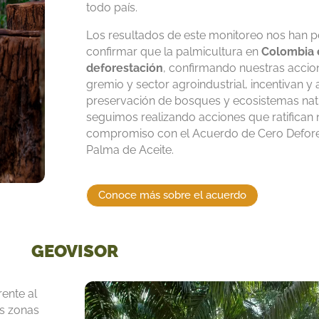
todo país.
Los resultados de este monitoreo nos han p
confirmar que la palmicultura en
Colombia e
deforestación
, confirmando nuestras acci
gremio y sector agroindustrial, incentivan y
preservación de bosques y ecosistemas natu
seguimos realizando acciones que ratifican 
compromiso con el Acuerdo de Cero Defore
Palma de Aceite.
Conoce más sobre el acuerdo
GEOVISOR
ente al
as zonas