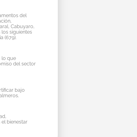
tamentos del
ción,
aral, Cabuyaro,
 los siguientes
ia
(679)
.
, lo que
omiso del sector
tificar
bajo
almeros.
ad,
el bienestar