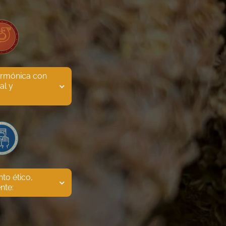
armónica con 
al y 
to ético, 
nte: