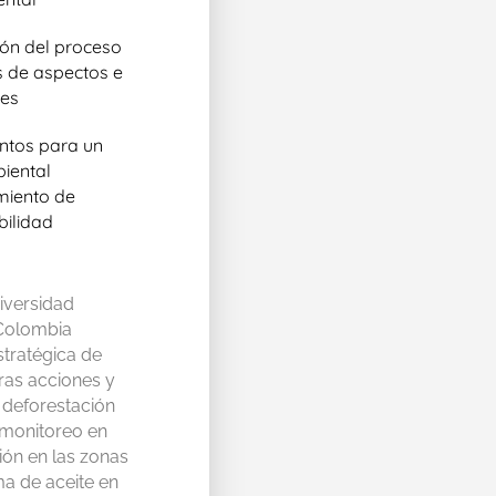
ión del proceso
s de aspectos e
les
entos para un
iental
miento de
bilidad
iversidad
 Colombia
stratégica de
ras acciones y
 deforestación
 monitoreo en
ión en las zonas
ma de aceite en