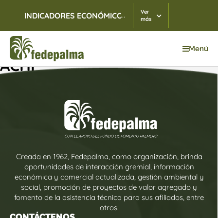
Ver
...
INDICADORES ECONÓMICOS
TRM
06/08/2026
$ 3.
más
Menú
ACHÍ
Creada en 1962, Fedepalma, como organización, brinda
oportunidades de interacción gremial, información
económica y comercial actualizada, gestión ambiental y
social, promoción de proyectos de valor agregado y
fomento de la asistencia técnica para sus afiliados, entre
otros.
CONTÁCTENOS