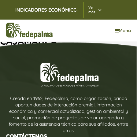
Ver
...
INDICADORES ECONÓMICOS
TRM
05/08/2026
$ 3
más
Menú
CAJAMARCA
Creada en 1962, Fedepalma, como organización, brinda
oportunidades de interacción gremial, información
económica y comercial actualizada, gestión ambiental y
social, promoción de proyectos de valor agregado y
fomento de la asistencia técnica para sus afiliados, entre
otros.
CONTÁCTENOS