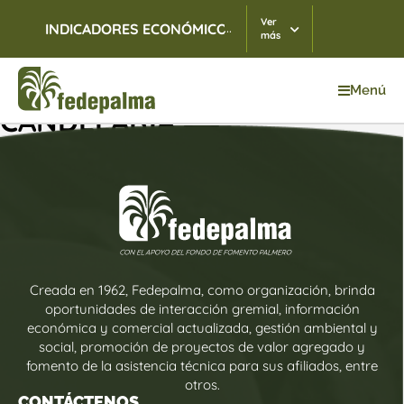
Ver
...
INDICADORES ECONÓMICOS
TRM
07/08/2026
$ 3.
más
Menú
CANDELARIA
Creada en 1962, Fedepalma, como organización, brinda
oportunidades de interacción gremial, información
económica y comercial actualizada, gestión ambiental y
social, promoción de proyectos de valor agregado y
fomento de la asistencia técnica para sus afiliados, entre
otros.
CONTÁCTENOS