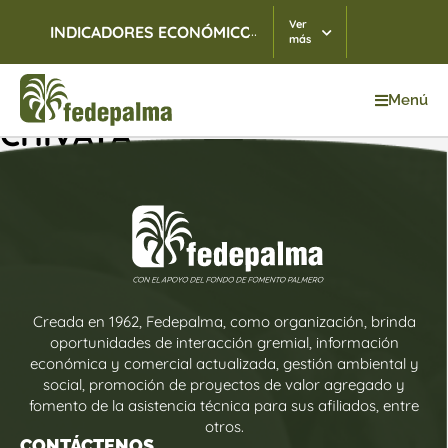
Ver
...
INDICADORES ECONÓMICOS
TRM
07/08/2026
$ 3.
más
Menú
CHIVATÁ
Creada en 1962, Fedepalma, como organización, brinda
oportunidades de interacción gremial, información
económica y comercial actualizada, gestión ambiental y
social, promoción de proyectos de valor agregado y
fomento de la asistencia técnica para sus afiliados, entre
otros.
CONTÁCTENOS