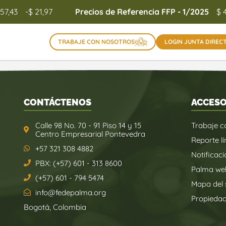
157,43
-$ 21,97
Precios de Referencia FFP - 1/2025
$ 
TRABAJE CON NOSOTROS
LOGIN JUNTA DIREC
CONTÁCTENOS
ACCESO
Calle 98 No. 70 - 91 Piso 14 y 15
Trabaje c
Centro Empresarial Pontevedra
Reporte lí
+57 321 308 4882
Notificaci
PBX: (+57) 601 - 313 8600
Palma we
(+57) 601 - 794 5474
Mapa del s
info@fedepalma.org
Propieda
Bogotá, Colombia