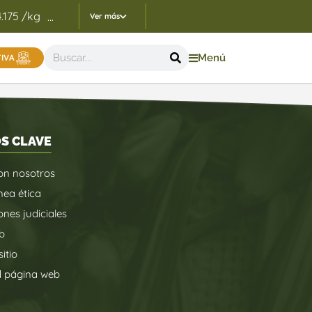
4.175 /kg
Indicadores Precios de Referencia FEP - 05/
...
Ver más
Menú
TIVA
S CLAVE
on nosotros
nea ética
ones judiciales
b
itio
d página web