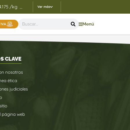
4.175 /kg
Indicadores Precios de Referencia FEP - 05/
...
Ver más
Menú
TIVA
S CLAVE
on nosotros
nea ética
ones judiciales
b
itio
d página web