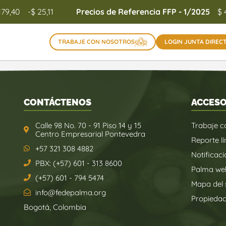
179,40
-$ 25,11
Precios de Referencia FFP - 1/2025
$ 
TRABAJE CON NOSOTROS
LOGIN JUNTA DIREC
CONTÁCTENOS
ACCESO
Calle 98 No. 70 - 91 Piso 14 y 15
Trabaje c
Centro Empresarial Pontevedra
Reporte lí
+57 321 308 4882
Notificaci
PBX: (+57) 601 - 313 8600
Palma we
(+57) 601 - 794 5474
Mapa del s
info@fedepalma.org
Propieda
Bogotá, Colombia