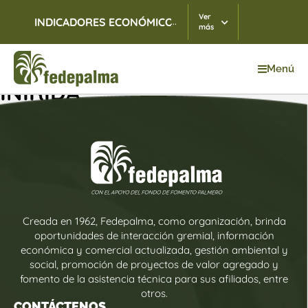
Ver
...
INDICADORES ECONÓMICOS
TRM
05/08/2026
$ 3
más
Menú
INÍRIDA
Creada en 1962, Fedepalma, como organización, brinda
oportunidades de interacción gremial, información
económica y comercial actualizada, gestión ambiental y
social, promoción de proyectos de valor agregado y
fomento de la asistencia técnica para sus afiliados, entre
otros.
CONTÁCTENOS