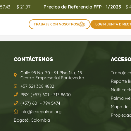
157,43
-$ 21,97
Precios de Referencia FFP - 1/2025
$ 
TRABAJE CON NOSOTROS
LOGIN JUNTA DIREC
CONTÁCTENOS
ACCESO
Calle 98 No. 70 - 91 Piso 14 y 15
Trabaje c
Centro Empresarial Pontevedra
Reporte lí
+57 321 308 4882
Notificaci
PBX: (+57) 601 - 313 8600
Palma we
(+57) 601 - 794 5474
Mapa del s
info@fedepalma.org
Propieda
Bogotá, Colombia