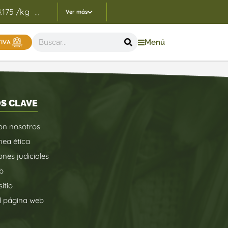
4.175 /kg
Indicadores Precios de Referencia FEP - 05/
...
Ver más
Menú
TIVA
S CLAVE
on nosotros
nea ética
ones judiciales
b
itio
d página web