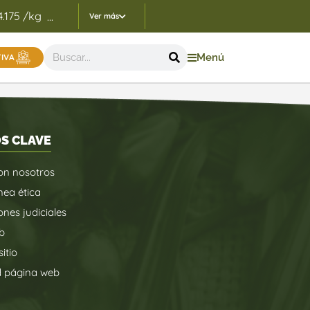
4.175 /kg
Indicadores Precios de Referencia FEP - 05/
...
Ver más
Menú
TIVA
S CLAVE
on nosotros
nea ética
ones judiciales
b
itio
d página web