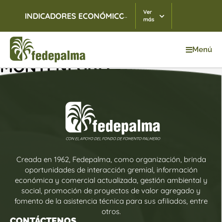
Ver
...
INDICADORES ECONÓMICOS
TRM
10/08/2026
$ 3.
más
Menú
MONTENEGRO
Creada en 1962, Fedepalma, como organización, brinda
oportunidades de interacción gremial, información
económica y comercial actualizada, gestión ambiental y
social, promoción de proyectos de valor agregado y
fomento de la asistencia técnica para sus afiliados, entre
otros.
CONTÁCTENOS