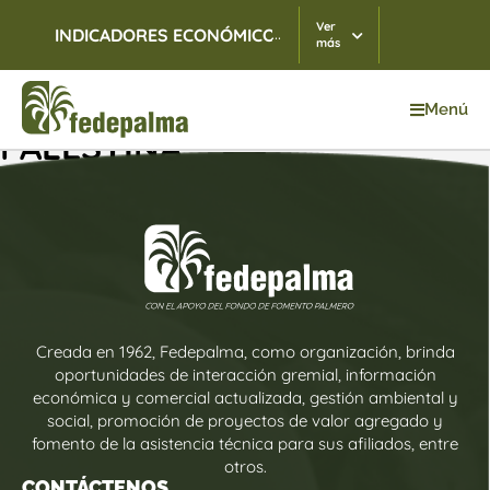
Ver
...
INDICADORES ECONÓMICOS
TRM
07/08/2026
$ 3.
más
Menú
PALESTINA
Creada en 1962, Fedepalma, como organización, brinda
oportunidades de interacción gremial, información
económica y comercial actualizada, gestión ambiental y
social, promoción de proyectos de valor agregado y
fomento de la asistencia técnica para sus afiliados, entre
otros.
CONTÁCTENOS