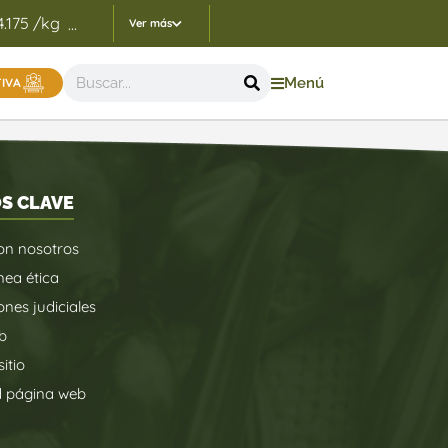
4.175 /kg
Indicadores Precios de Referencia FEP - 05/
...
Ver más
Menú
TIVA
S CLAVE
on nosotros
nea ética
ones judiciales
b
itio
d página web