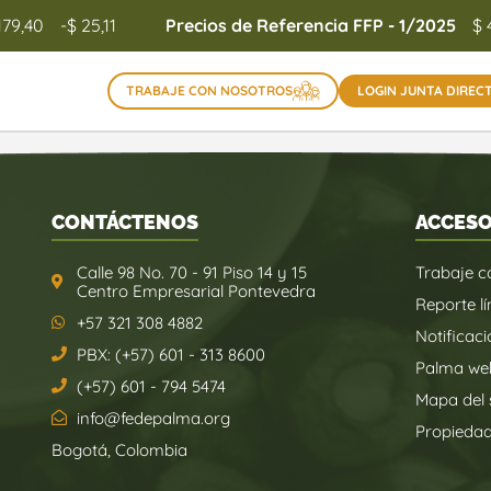
179,40
-$ 25,11
Precios de Referencia FFP - 1/2025
$ 
TRABAJE CON NOSOTROS
LOGIN JUNTA DIREC
CONTÁCTENOS
ACCESO
Calle 98 No. 70 - 91 Piso 14 y 15
Trabaje c
Centro Empresarial Pontevedra
Reporte lí
+57 321 308 4882
Notificaci
PBX: (+57) 601 - 313 8600
Palma we
(+57) 601 - 794 5474
Mapa del s
info@fedepalma.org
Propieda
Bogotá, Colombia