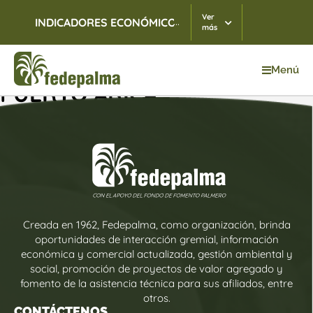
Ver
...
INDICADORES ECONÓMICOS
TRM
07/08/2026
$ 3.
más
Menú
PUERTO ARICA
Creada en 1962, Fedepalma, como organización, brinda
oportunidades de interacción gremial, información
económica y comercial actualizada, gestión ambiental y
social, promoción de proyectos de valor agregado y
fomento de la asistencia técnica para sus afiliados, entre
otros.
CONTÁCTENOS